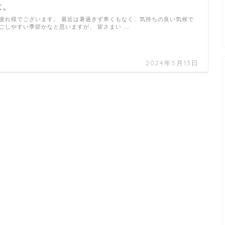
は。
疲れ様でございます。 最近は暑過ぎず寒くもなく、気持ちの良い気候で
ごしやすい季節かなと思いますが、 皆さまい …
2024年5月13日