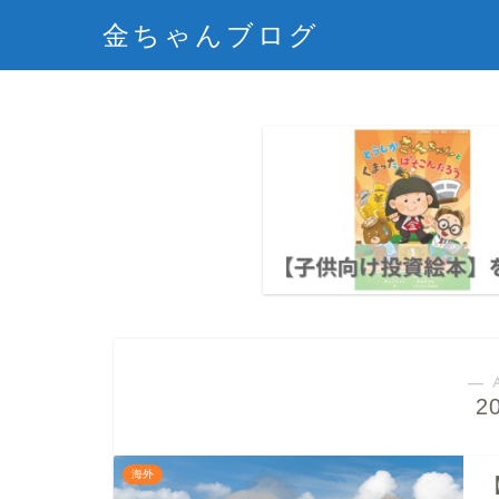
金ちゃんブログ
― 
2
海外