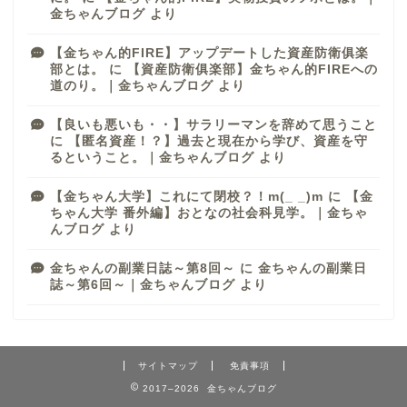
金ちゃんブログ
より
【金ちゃん的FIRE】アップデートした資産防衛俱楽
部とは。
に
【資産防衛俱楽部】金ちゃん的FIREへの
道のり。｜金ちゃんブログ
より
【良いも悪いも・・】サラリーマンを辞めて思うこと
に
【匿名資産！？】過去と現在から学び、資産を守
るということ。｜金ちゃんブログ
より
【金ちゃん大学】これにて閉校？！m(_ _)m
に
【金
ちゃん大学 番外編】おとなの社会科見学。｜金ちゃ
んブログ
より
金ちゃんの副業日誌～第8回～
に
金ちゃんの副業日
誌～第6回～｜金ちゃんブログ
より
サイトマップ
免責事項
2017–2026 金ちゃんブログ