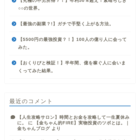
【究極の不労所得？！】年利50％超え！素晴らしき
○○の世界。
【最強の副業？!】ガチで手堅く上がる方法。
【5500円の最強投資？！】100人の億り人に会って
みた。
【おくりびと検証！】半年間、億を稼ぐ人に会いま
くってみた結果。
最近のコメント
【人生攻略サロン】時間とお金を攻略して一生夏休み
に。
に
【金ちゃん的FIRE】実物投資のツボとは。｜
金ちゃんブログ
より