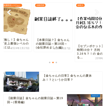
S（富裕層再現システム）
自動売買
副収入
忖度無し！】金ちゃん
【本業日誌？】金ちゃん
ログ史上最強レベルの
の副業日誌～第18回～
【セブンポケット】
資法とは。
(会社辞めました編)
2024年2月23日
2018年8月7日
時間10分？ 月利
3.16％？！の 金のな
る...
2018年
【金ちゃんの日常】金ちゃんの夏休
み！？というか日常？
【副業日誌】金ちゃんの副業日誌～第19
回～(香港編)