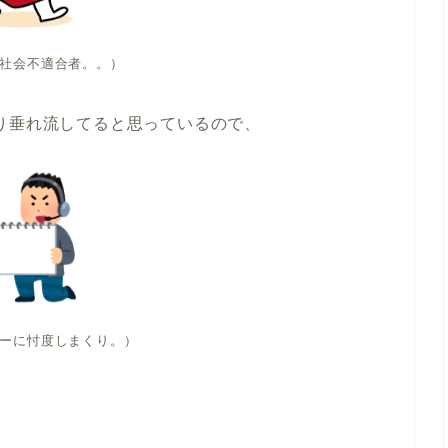
社会不適合者。。）
り垂れ流してると思っているので、
ーに忖度しまくり。）