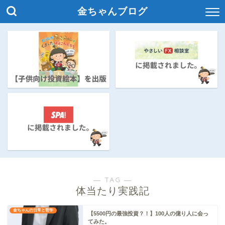
金ちゃんブログ
― TAG ―
体当たり実践記
金ちゃんの日常と哲学
【5500円の最強投資？！】100人の億り人に会っ
てみた。