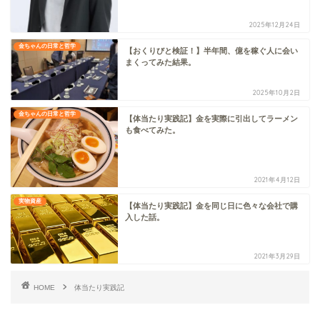
2025年12月24日
金ちゃんの日常と哲学
【おくりびと検証！】半年間、億を稼ぐ人に会い
まくってみた結果。
2025年10月2日
金ちゃんの日常と哲学
【体当たり実践記】金を実際に引出してラーメン
も食べてみた。
2021年4月12日
実物資産
【体当たり実践記】金を同じ日に色々な会社で購
入した話。
2021年3月29日
HOME
体当たり実践記