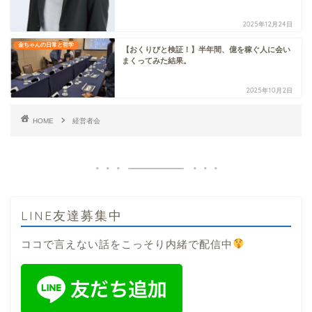
2025年12月24日
金ちゃんの日常と哲学
【おくりびと検証！】半年間、億を稼ぐ人に会い
まくってみた結果。
2025年10月2日
HOME
経営者会
LINE友達募集中
ココで言えない話をこっそり内緒で配信中