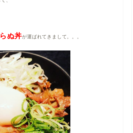
みて、
らぬ丼
が運ばれてきまして。。。