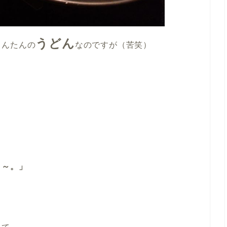
うどん
とんたんの
なのですが（苦笑）
よ～。」